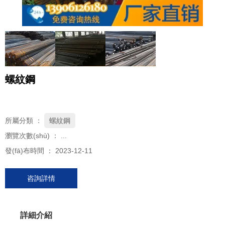
螺紋鋼
所屬分類 ：
螺紋鋼
瀏覽次數(shù) ：
...
發(fā)布時間 ： 2023-12-11
咨詢詳情
詳細介紹